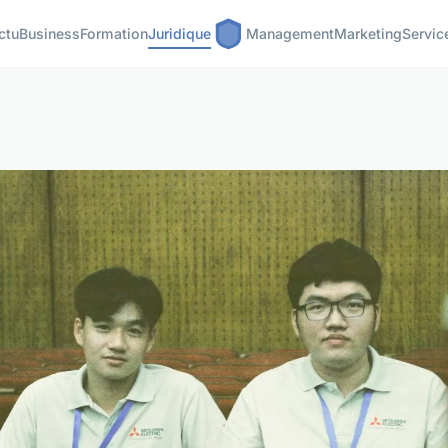
ctu
Business
Formation
Juridique
Management
Marketing
Servic