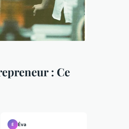
repreneur : Ce
Éva
É