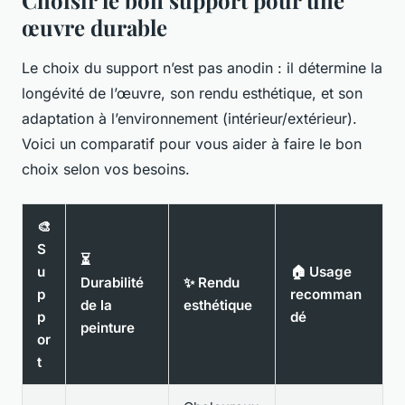
Choisir le bon support pour une
œuvre durable
Le choix du support n’est pas anodin : il détermine la
longévité de l’œuvre, son rendu esthétique, et son
adaptation à l’environnement (intérieur/extérieur).
Voici un comparatif pour vous aider à faire le bon
choix selon vos besoins.
🎨
S
⏳
u
🏠 Usage
Durabilité
✨ Rendu
p
recomman
de la
esthétique
p
dé
peinture
or
t