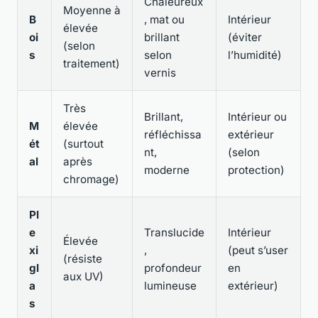
Chaleureux
Moyenne à
B
, mat ou
Intérieur
élevée
oi
brillant
(éviter
(selon
s
selon
l’humidité)
traitement)
vernis
Très
Brillant,
Intérieur ou
M
élevée
réfléchissa
extérieur
ét
(surtout
nt,
(selon
al
après
moderne
protection)
chromage)
Pl
e
Translucide
Intérieur
Élevée
xi
,
(peut s’user
(résiste
gl
profondeur
en
aux UV)
a
lumineuse
extérieur)
s