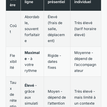
ligne
présentiel
individuel
ère
Abordab
Élevé
le,
(frais de
Très élevé
Coû
souvent
salle,
(tarif horaire
t
forfaitair
déplacem
élevé)
e
ent)
Maximal
Moyenne -
Fle
Rigide -
e
- à
dépend de
xibil
dates
votre
l’accompagn
ité
fixes
rythme
ateur
Tau
Élevé
-
x
grâce
Moyen -
Très élevé -
de
aux
dépend de
mais limité à
réte
simulati
l’attention
un contexte
ntio