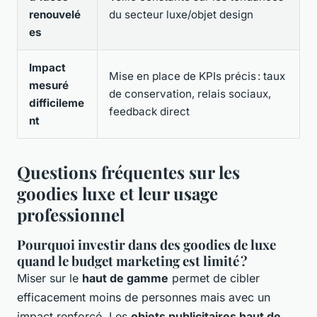
renouvelé
du secteur luxe/objet design
es
Impact
Mise en place de KPIs précis : taux
mesuré
de conservation, relais sociaux,
difficileme
feedback direct
nt
Questions fréquentes sur les
goodies luxe et leur usage
professionnel
Pourquoi investir dans des goodies de luxe
quand le budget marketing est limité ?
Miser sur le
haut de gamme
permet de cibler
efficacement moins de personnes mais avec un
impact renforcé. Les
objets publicitaires haut de