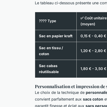
Le tableau ci-dessous présente une com
✅ Coût unitaire
????️ Type
(moyen)
Sac en papier kraft
0,15 € - 0,40 €
Sac en tissu /
1,20 € - 2,80 €
coton
Sac cabas
1,80 € - 3,50 €
réutilisable
Personnalisation et impression de s
Le choix de la technique de
personnali
convient parfaitement aux
sacs coton
e
garantit finesse et éclat aux
sacs person