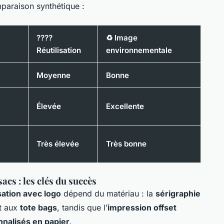
paraison synthétique :
????
♻️ Image
Réutilisation
environnementale
Moyenne
Bonne
Élevée
Excellente
Très élevée
Très bonne
acs : les clés du succès
sation avec logo
dépend du matériau : la
sérigraphie
t aux
tote bags
, tandis que l’
impression offset
nalisés en papier
.