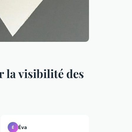
 la visibilité des
Éva
É