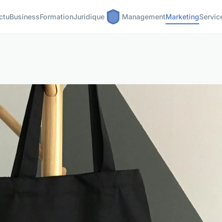
ctu
Business
Formation
Juridique
Management
Marketing
Servic